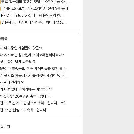
판호 획득해도 흥행은 옛말… K-게임, 중국서...
[컨콜] 크래프톤, 게임스컴에서 신작 5종 공개
HP OmniStudio X, 사무용 올인원의 한...
검은사막, 신규 클래스·최종장·최대레벨 등...
사리플
시 대기중인 게임들이 많군요...
해 지스타는 참가업체가 저조해질려나요???
상 보다는 낮게 나왔네요
6년이나 흘렀군요. 계속 게이머들과 함께 해주...
게 출시초 환불러시가 줄지었던 게임이 맞나 ...
래오래 건강해요
가 바뀌었다고 하기에는 미묘하네요
임샷 창간 26주년을 축하드립니다.
간 26주년 저도 진심으로 축하드립니다...^^
간 26년 진심으로 축하드립니다.
알립니다