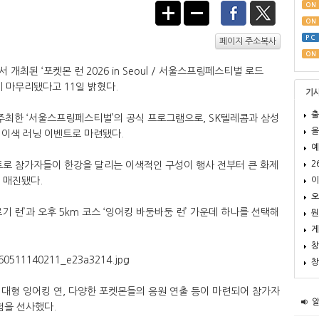
ON
ON
PC
페이지 주소복사
ON
최된 ‘포켓몬 런 2026 in Seoul / 서울스프링페스티벌 로드
에 마무리됐다고 11일 밝혔다.
기
출
최한 ‘서울스프링페스티벌’의 공식 프로그램으로, SK텔레콤과 삼성
올
 이색 러닝 이벤트로 마련됐다.
예
2
트로 참가자들이 한강을 달리는 이색적인 구성이 행사 전부터 큰 화제
이
량 매진됐다.
오
기 런’과 오후 5km 코스 ‘잉어킹 바둥바둥 런’ 가운데 하나를 선택해
뭔
게
창
창
대형 잉어킹 연, 다양한 포켓몬들의 응원 연출 등이 마련되어 참가자
험을 선사했다.