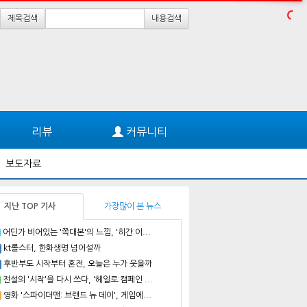
제목검색
내용검색
리뷰
커뮤니티
보도자료
지난 TOP 기사
가장많이 본 뉴스
어딘가 비어있는 '쪽대본'의 느낌, '히간:이...
kt롤스터, 한화생명 넘어설까
후반부도 시작부터 혼전, 오늘은 누가 웃을까
전설의 '시작'을 다시 쓰다, '헤일로:캠페인 ...
영화 '스파이더맨: 브랜드 뉴 데이', 게임에...