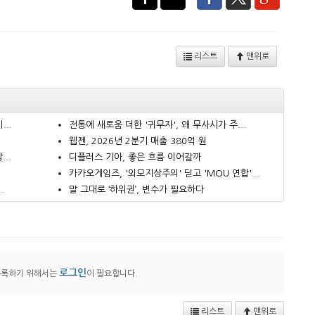
리스트
맨위로
..
전통에 새로움 더한 '귀무자', 왜 무사시가 주...
웹젠, 2026년 2분기 매출 380억 원
..
디플러스 기아, 좋은 흐름 이어갈까
카카오게임즈, '외모지상주의' 딛고 'MOU 연합'...
.
말 그대로 ‘하위권’, 변수가 필요하다
로그인
등록하기 위해서는
이 필요합니다.
리스트
맨위로