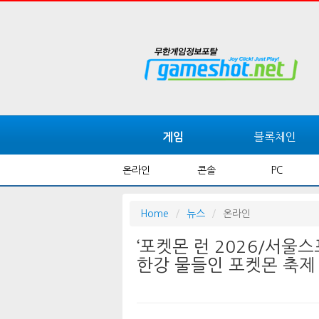
블록체인
게임
온라인
콘솔
PC
Home
뉴스
온라인
‘포켓몬 런 2026/서울
한강 물들인 포켓몬 축제