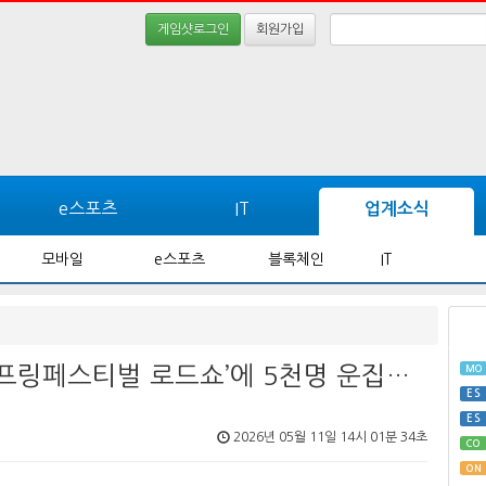
게임샷로그인
회원가입
e스포츠
IT
업계소식
모바일
e스포츠
블록체인
IT
스프링페스티벌 로드쇼’에 5천명 운집…
MO
ES
ES
2026년 05월 11일 14시 01분 34초
CO
ON