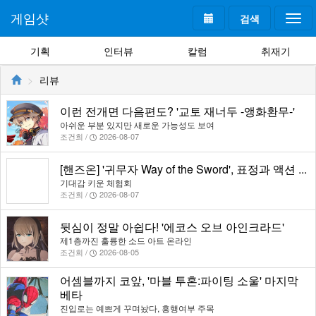
게임샷
검색
Togg
navi
기획
인터뷰
칼럼
취재기
리뷰
이런 전개면 다음편도? '교토 재너두 -앵화환무-'
아쉬운 부분 있지만 새로운 가능성도 보여
조건희 /
2026-08-07
[핸즈온] '귀무자 Way of the Sword', 표정과 액션 ...
기대감 키운 체험회
조건희 /
2026-08-07
뒷심이 정말 아쉽다! '에코스 오브 아인크라드'
제1층까진 훌륭한 소드 아트 온라인
조건희 /
2026-08-05
어셈블까지 코앞, '마블 투혼:파이팅 소울' 마지막
베타
진입로는 예쁘게 꾸며놨다, 흥행여부 주목