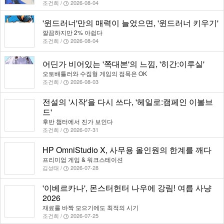
조건희 /
2026-08-04
'윈드러너'만의 매력이 늘었으면, '윈드러너 키우기'
깔끔하지만 2% 아쉽다
조건희 /
2026-08-04
어딘가 비어있는 '쪽대본'의 느낌, '히간:이루실'
오토배틀러와 수집형 게임의 접목은 OK
조건희 /
2026-08-03
전설의 '시작'을 다시 쓰다, '헤일로:캠페인 이볼브
드'
후반 챕터에서 진가 보인다
조건희 /
2026-07-31
HP OmniStudio X, 사무용 올인원의 한계를 깨다
프리미엄 게임 & 워크스테이션
김성태 /
2026-07-28
'이베르카나', 몬스터헌터 나우에 강림! 여름 사냥
2026
재료를 바짝 모으기에도 최적의 시기
조건희 /
2026-07-25