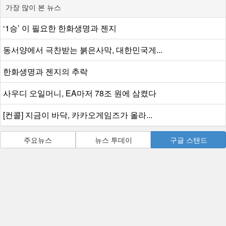
가장 많이 본 뉴스
‘1승’ 이 필요한 한화생명과 젠지
동서양에서 극찬받는 붉은사막, 대한민국게...
한화생명과 젠지의 추락
사우디 오일머니, EA마저 78조 원에 삼켰다
[컨콜] 지금이 바닥, 카카오게임즈가 올라...
주요뉴스
뉴스 투데이
구글 스탠드