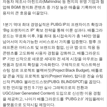
자동차 제조사 마힌드라(Mahindra) 등 현지의 유명 기업과 협
업해 BGMI 현지화 콘텐츠 중 가장 높은 매출을 기록하며 이
용자의 큰 호응을 이끌었다.
1분기 역대 최대 경영실적은 PUBG IP의 프랜차이즈 확장과
‘Big 프랜차이즈 IP’ 확보 전략을 통해 이룬 성과다. 배틀그라
운드는 무료화 이후, 3월 최대 동시접속자가 총 140만 명을
넘어서며 지속가능한 서비스로서 가치를 입증했다. 향후 크
래프톤은 아티스트 및 브랜드와 협업, 신규 맵∙모드 적용 등
콘텐츠를 고도화해 사용자 경험을 강화하고, 배틀그라운드
IP 기반 신작으로 새로운 세대와 전 세계 시장을 아우르는 플
랫폼과 장르의 확장을 가속화한다. 구체적으로 익스트랙션
슈팅 장르 프로젝트 블랙버짓(Project Black Budget), 배틀로
얄 콘솔 게임 프로젝트 발러(Project Valor), 탑다운 전술 슈팅
신작 PUBG: 블라인드스팟(PUBG: BLINDSPOT)을 꼽았다.
또한 언리얼 엔진 5 기반 실사 그래픽으로의 전환과
UGC(User Generated Content) 도입으로 신선한 이용 경험
을 제공하고, 나아가 배틀그라운드를 ‘PUBG 2.0’ 게임플레이
플랫폼으로 도약시킬 예정이다.