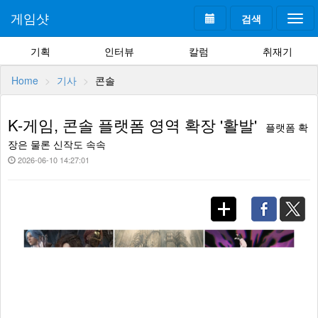
게임샷
검색
Togg
navi
기획
인터뷰
칼럼
취재기
Home
기사
콘솔
K-게임, 콘솔 플랫폼 영역 확장 '활발'
플랫폼 확
장은 물론 신작도 속속
2026-06-10 14:27:01