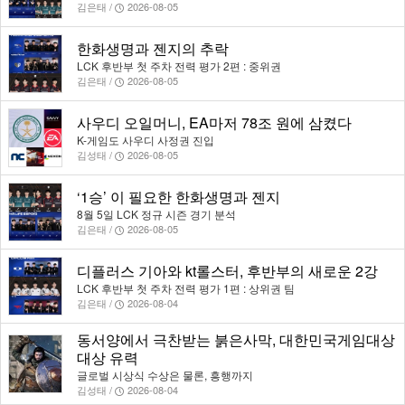
김은태 /
2026-08-05
한화생명과 젠지의 추락
LCK 후반부 첫 주차 전력 평가 2편 : 중위권
김은태 /
2026-08-05
사우디 오일머니, EA마저 78조 원에 삼켰다
K-게임도 사우디 사정권 진입
김성태 /
2026-08-05
‘1승’ 이 필요한 한화생명과 젠지
8월 5일 LCK 정규 시즌 경기 분석
김은태 /
2026-08-05
디플러스 기아와 kt롤스터, 후반부의 새로운 2강
LCK 후반부 첫 주차 전력 평가 1편 : 상위권 팀
김은태 /
2026-08-04
동서양에서 극찬받는 붉은사막, 대한민국게임대상
대상 유력
글로벌 시상식 수상은 물론, 흥행까지
김성태 /
2026-08-04