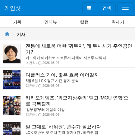
게임샷
검색
Togg
navi
기획
인터뷰
칼럼
취재기
기사
전통에 새로움 더한 '귀무자', 왜 무사시가 주인공인
가?
카도와키 아키히토 프로듀서·니헤이 사토루 디렉터
조건희 /
2026-08-07
디플러스 기아, 좋은 흐름 이어갈까
8월 6일 LCK 정규 시즌 경기 분석
김은태 /
2026-08-06
카카오게임즈, '외모지상주의' 딛고 'MOU 연합'으
로 극복할까
'김부장'부터 게임화 예상
김은태 /
2026-08-06
말 그대로 ‘하위권’, 변수가 필요하다
LCK 후반부 첫 주차 전력 평가 3편 : 하위권 팀