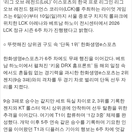
‘리그 오브 레전드(LoL)’ 이스포츠의 한국 프로 리그인 리그
오브 레전드 챔피언스 코리아(LCK)를 주최하는 라이엇 게임
즈는 6일(수)부터 10일(일)까지 서울 종로구 치지직 롤파크에
위치한 LCK 아레나와 베트남 하노이 전시센터에서 2026
LCK 정규 시즌 6주 차가 진행됐다고 밝혔다.
○ 뚜렷해진 상위권 구도 속 ‘단독 1위’ 한화생명e스포츠
한화생명e스포츠가 6주 차에도 무패 행진을 이어갔다. 베트
남 하노이에서 펼쳐진 ‘키움 DRX 홈프론트’ 등 해외 일정 속
에서도 흔들림 없는 경기력을 과시한 한화생명e스포츠는 2위
젠지(9승 3패)와의 격차를 두 경기 차로 벌리며 단독 선두 자
리를 지켰다.
9승 3패로 승수는 같지만 세트 득실 차이로 2, 3위를 기록한
젠지와 KT 롤스터 역시 상위권에 안착하며 선두 탈환을 위한
추격을 이어갔다. 여기에 T1이 합류하며 ‘1강 3중’ 체제를 완
성했다. 개막 이후 5주 연속 같은 승수를 기록하며 기묘한 인
연을 이어왔던 T1과 디플러스 기아의 행보는 6주 차에 엇갈