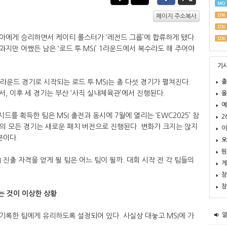
MO
ON
페이지 주소복사
ON
아에게 승리하면서 케이티 롤스터가 ‘레전드 그룹’에 합류하게 됐다.
ON
지만 어쨌든 남은 ‘로드 투 MSI’ 1라운드에서 복수라도 해 주어야
기
출
라운드 경기로 시작되는 로드 투 MSI는 총 다섯 경기가 펼쳐진다.
에서, 이후 세 경기는 부산 ‘사직 실내체육관’에서 진행된다.
올
예
드를 획득한 팀은 MSI 출전과 동시에 7월에 열리는 ‘EWC2025’ 참
2
SI의 모든 경기는 새로운 패치 버전으로 진행된다. 변화가 크지는 않지
이
분이다.
오
뭔
I 진출 자격을 얻게 될 팀은 어느 팀이 될까. 대회 시작 전 각 팀들의
게
창
창
하는 것이 이상한 상황
를 기록한 팀에게 유리하도록 설정되어 있다. 사실상 대놓고 MSI에 가