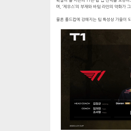
확실히 올 시즌의 T1은 탑 급 전력을 보유하
며, ‘제우스’의 부재와 바텀 라인의 약화가 
물론 롤드컵에 강해지는 팀 특성상 가을이 되