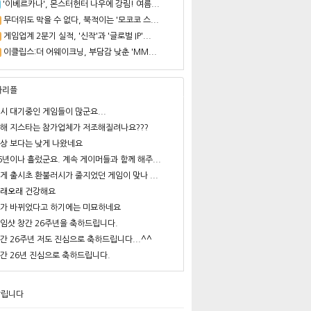
'이베르카나', 몬스터헌터 나우에 강림! 여름...
무더위도 막을 수 없다, 북적이는 '모코코 스...
게임업계 2분기 실적, '신작'과 '글로벌 IP'...
이클립스:더 어웨이크닝, 부담감 낮춘 'MM...
사리플
시 대기중인 게임들이 많군요...
해 지스타는 참가업체가 저조해질려나요???
상 보다는 낮게 나왔네요
6년이나 흘렀군요. 계속 게이머들과 함께 해주...
게 출시초 환불러시가 줄지었던 게임이 맞나 ...
래오래 건강해요
가 바뀌었다고 하기에는 미묘하네요
임샷 창간 26주년을 축하드립니다.
간 26주년 저도 진심으로 축하드립니다...^^
간 26년 진심으로 축하드립니다.
알립니다