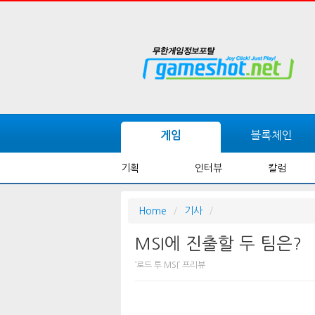
블록체인
게임
기획
인터뷰
칼럼
Home
기사
MSI에 진출할 두 팀은?
‘로드 투 MSI’ 프리뷰