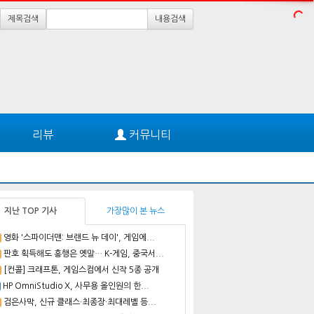
제목검색
내용검색
리뷰
커뮤니티
지난 TOP 기사
가장많이 본 뉴스
영화 '스파이더맨: 브랜드 뉴 데이', 게임에...
판호 획득해도 흥행은 옛말… K-게임, 중국서...
[컨콜] 크래프톤, 게임스컴에서 신작 5종 공개
HP OmniStudio X, 사무용 올인원의 한...
검은사막, 신규 클래스·최종장·최대레벨 등...