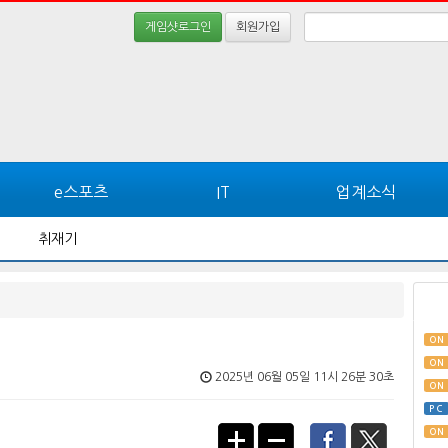
게임샷로그인
회원가입
e스포츠
IT
업계소식
취재기
ON
ON
2025년 06월 05일 11시 26분 30초
ON
PC
ON